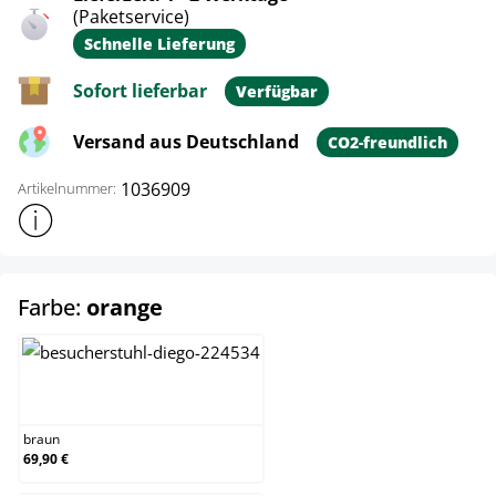
(Paketservice)
Schnelle Lieferung
Sofort lieferbar
Verfügbar
Versand aus Deutschland
CO2-freundlich
1036909
Artikelnummer:
Weitere Produktinformationen anzeigen
auswählen
Farbe:
orange
braun
braun
69,90 €