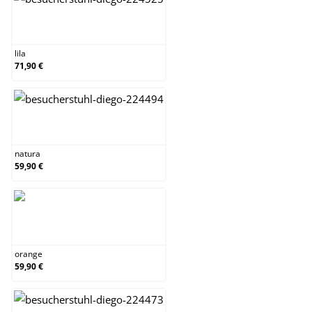
lila
lila
71,90 €
natura
natura
59,90 €
orange
orange
59,90 €