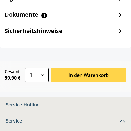
Dokumente
1
Sicherheitshinweise
zentheme.component.product.quantitySele
Gesamt:
In den Warenkorb
59,90 €
Service-Hotline
Service