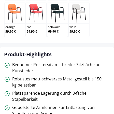
orange
rot
schwarz
weiß
orange
rot
schwarz
weiß
59,90 €
59,90 €
69,90 €
59,90 €
Produkt-Highlights
Bequemer Polstersitz mit breiter Sitzfläche aus
Kunstleder
Robustes matt-schwarzes Metallgestell bis 150
kg belastbar
Platzsparende Lagerung durch 8-fache
Stapelbarkeit
Gepolsterte Armlehnen zur Entlastung von
Schultern und Armen