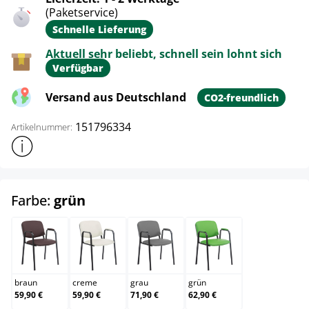
(Paketservice)
Schnelle Lieferung
Aktuell sehr beliebt, schnell sein lohnt sich
Verfügbar
Versand aus Deutschland
CO2-freundlich
151796334
Artikelnummer:
Weitere Produktinformationen anzeigen
auswählen
Farbe:
grün
braun
creme
grau
grün
braun
creme
grau
grün
59,90 €
59,90 €
71,90 €
62,90 €