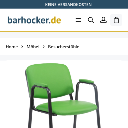
KEINE VERSANDKOSTEN
Zum Hauptinhalt springen
Ware
Home
Möbel
Besucherstühle