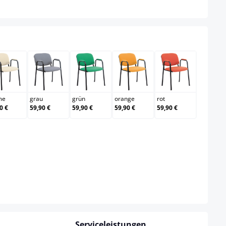
creme
grau
grün
orange
rot
me
grau
grün
orange
rot
0 €
59,90 €
59,90 €
59,90 €
59,90 €
Serviceleistungen