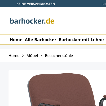
KEINE VERSANDKOSTEN
L
 Hauptinhalt springen
Zur Suche springen
Zur Hauptnavigation springen
Home
Alle Barhocker
Barhocker mit Lehne
Home
Möbel
Besucherstühle