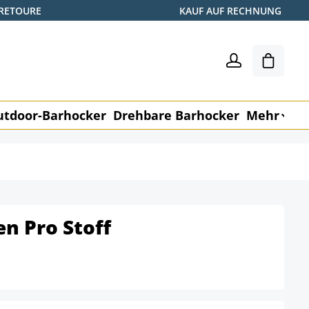
 RETOURE
KAUF AUF RECHNUNG
Warenk
utdoor-Barhocker
Drehbare Barhocker
Mehr
M
en Pro Stoff