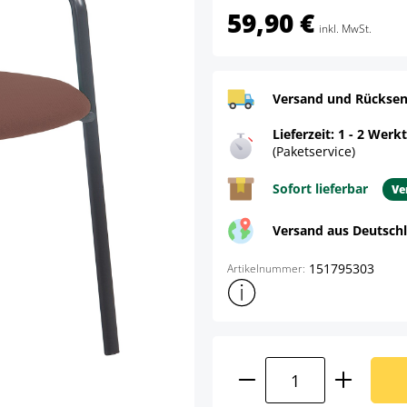
59,90 €
inkl. MwSt.
Versand und Rücksen
Lieferzeit: 1 - 2 Werk
(Paketservice)
Sofort lieferbar
Ve
Versand aus Deutsch
151795303
Artikelnummer:
Weitere Produktinformatione
Produkt Anzahl: G