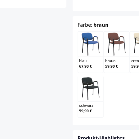
auswählen
Farbe:
braun
blau
braun
blau
braun
cre
67,90 €
59,90 €
59,9
schwarz
schwarz
59,90 €
Produkt-Highlights