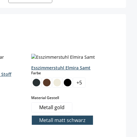
Esszimmerstuhl Elmira Samt
Stuh
auswählen
Farbe
Farbe
 Stoff
+
5
auswählen
Material Gestell
Metall gold
Metall matt schwarz