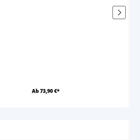
Ab 73,90 €*
Ab 5
Details