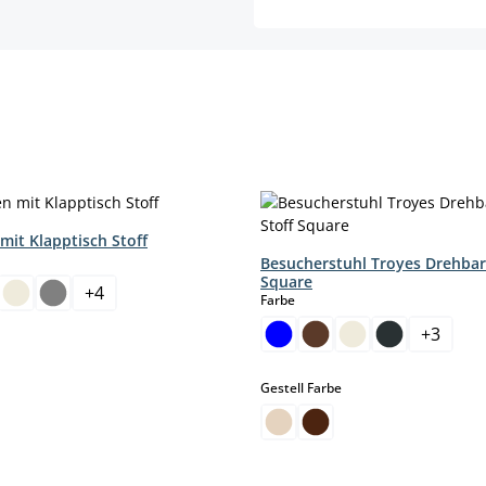
mit Klapptisch Stoff
hlen
Besucherstuhl Troyes Drehbar
Square
+
4
auswählen
Farbe
+
3
auswählen
Gestell Farbe