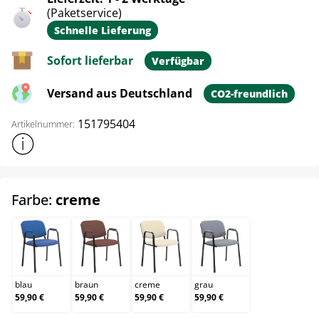
(Paketservice)
Schnelle Lieferung
Sofort lieferbar
Verfügbar
Versand aus Deutschland
CO2-freundlich
151795404
Artikelnummer:
Weitere Produktinformationen anzeigen
auswählen
Farbe:
creme
blau
braun
creme
grau
blau
braun
creme
grau
59,90 €
59,90 €
59,90 €
59,90 €