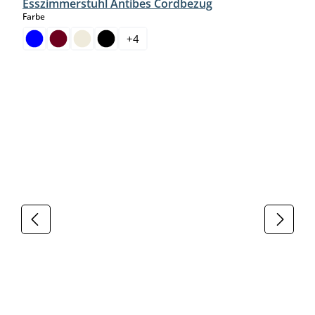
Esszimmerstuhl Antibes Cordbezug
auswählen
Farbe
+
4