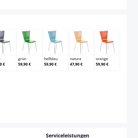
grau
grün
hellblau
natura
orange
u
grün
hellblau
natura
orange
0 €
59,90 €
59,90 €
47,90 €
59,90 €
Serviceleistungen