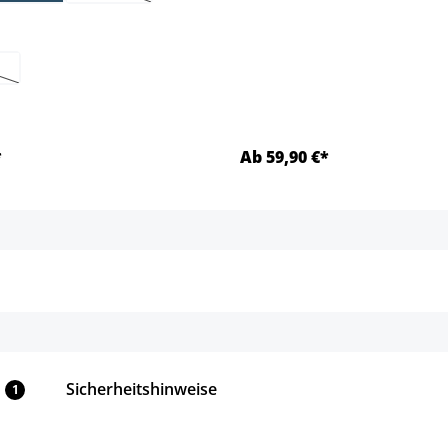
hlen
se Option ist zurzeit nicht verfügbar.)
*
Ab 59,90 €*
Details
Details
Sicherheitshinweise
1