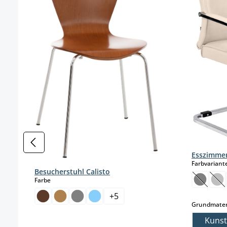
Esszimmer
Farbvariant
Besucherstuhl Calisto
auswählen
Farbe
(Diese O
(Di
+
5
Grundmater
Kunst