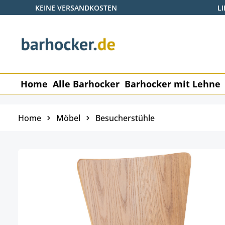
KEINE VERSANDKOSTEN
L
 Hauptinhalt springen
Zur Suche springen
Zur Hauptnavigation springen
Home
Alle Barhocker
Barhocker mit Lehne
Home
Möbel
Besucherstühle