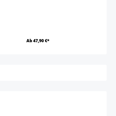
Ab 47,90 €*
Ab 5
Details