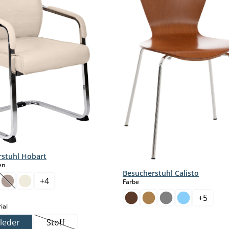
stuhl Hobart
auswählen
en
Besucherstuhl Calisto
+
4
auswählen
Farbe
ption ist zurzeit nicht verfügbar.)
ese Option ist zurzeit nicht verfügbar.)
(Diese Option ist zurzeit nicht verfügbar.)
+
5
auswählen
ial
leder
Stoff
(Diese Option ist zurzeit nicht verfügbar.)