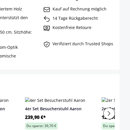
kiertem Holz
Kauf auf Rechnung möglich
nterstützt den
14 Tage Rückgaberecht
Kostenfreie Retoure
50 cm. Sitzhöhe:
Verifiziert durch Trusted Shops
rom-Optik
nomische
ron
4er Set Besucherstuhl Aaron
2er Set Besuc
239,90 €*
129,90 €*
Du sparst: 39,70 €
Du sparst: 9,90 