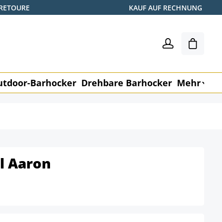
 RETOURE
KAUF AUF RECHNUNG
Warenk
utdoor-Barhocker
Drehbare Barhocker
Mehr
M
l Aaron