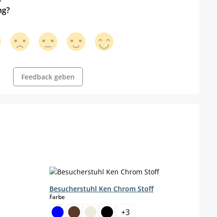
ng?
Feedback geben
Besucherstuhl Ken Chrom Stoff
Stuh
auswählen
Farbe
Farbe
+
3