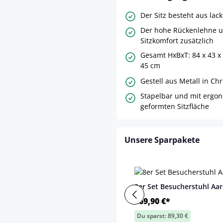
Der Sitz besteht aus lac
Der hohe Rückenlehne u
Sitzkomfort zusätzlich
Gesamt HxBxT: 84 x 43 x 
45 cm
Gestell aus Metall in Ch
Stapelbar und mit ergo
geformten Sitzfläche
Unsere Sparpakete
8er Set Besucherstuhl Aa
469,90 €*
Du sparst: 89,30 €