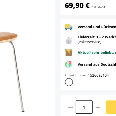
69,90 €
inkl. MwSt.
Versand und Rücksen
Lieferzeit: 1 - 2 Werk
(Paketservice)
Aktuell sehr beliebt, 
Versand aus Deutsch
1526693104
Artikelnummer:
Weitere Produktinformatione
Produkt Anzahl: G