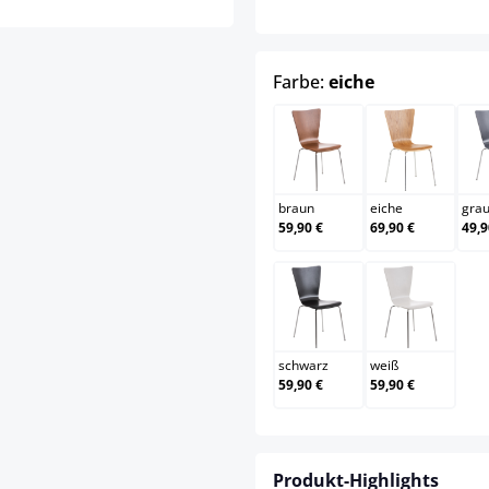
auswählen
Farbe:
eiche
braun
eiche
braun
eiche
gra
59,90 €
69,90 €
49,9
schwarz
weiß
schwarz
weiß
59,90 €
59,90 €
Produkt-Highlights