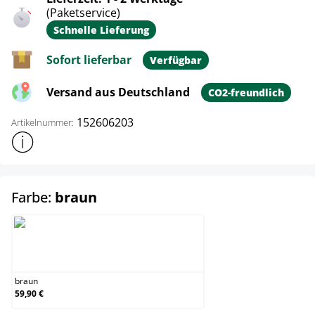
(Paketservice)
Schnelle Lieferung
Sofort lieferbar
Verfügbar
Versand aus Deutschland
CO2-freundlich
152606203
Artikelnummer:
Weitere Produktinformationen anzeigen
auswählen
Farbe:
braun
braun
braun
59,90 €