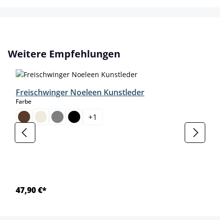
Produktgalerie überspringen
Weitere Empfehlungen
Freischwinger Noeleen Kunstleder
auswählen
Farbe
+
1
47,90 €*