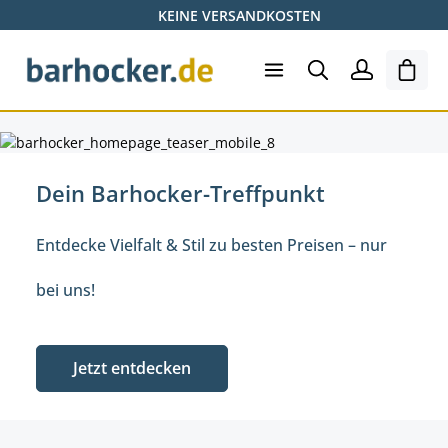
KEINE VERSANDKOSTEN
Zum Hauptinhalt springen
Ware
Dein Barhocker-Treffpunkt Entdecke Vielfalt &amp; Stil zu besten P
Dein Barhocker-Treffpunkt
Entdecke Vielfalt & Stil zu besten Preisen – nur
bei uns!
Jetzt entdecken