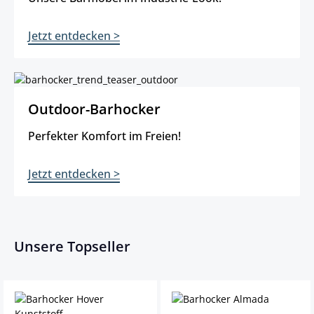
Jetzt entdecken >
Outdoor-Barhocker Perfekter Komfort im Freien! Jetzt entdecken
Outdoor-Barhocker
Perfekter Komfort im Freien!
Jetzt entdecken >
Unsere Topseller
Produktgalerie überspringen