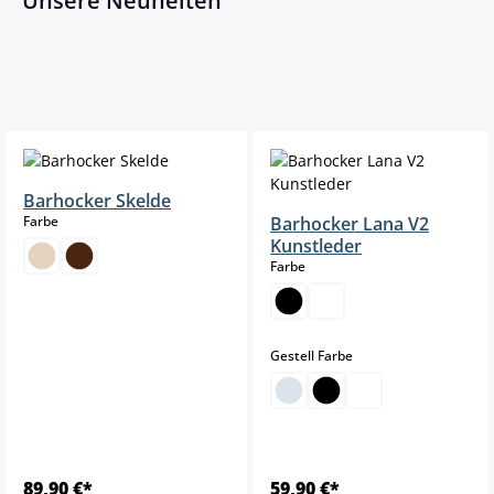
Unsere Neuheiten
Produktgalerie überspringen
Barhocker Skelde
auswählen
Farbe
Barhocker Lana V2
Kunstleder
auswählen
Farbe
auswählen
Gestell Farbe
89,90 €*
59,90 €*