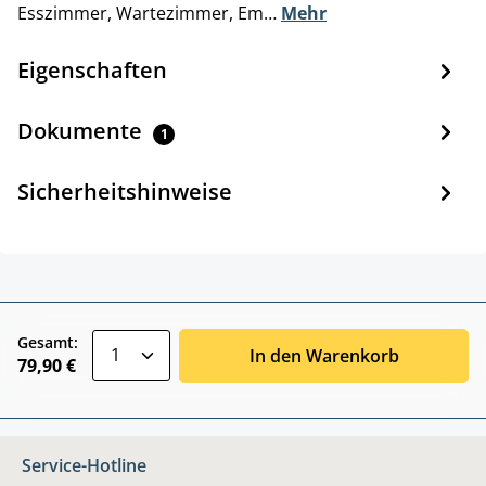
Esszimmer, Wartezimmer, Em…
Mehr
Eigenschaften
Dokumente
1
Sicherheitshinweise
zentheme.component.product.quantitySele
Gesamt:
In den Warenkorb
79,90 €
Service-Hotline