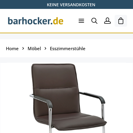
KEINE VERSANDKOSTEN
Zum Hauptinhalt springen
Ware
Home
Möbel
Esszimmerstühle