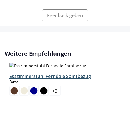
Feedback geben
Produktgalerie überspringen
Weitere Empfehlungen
Esszimmerstuhl Ferndale Samtbezug
auswählen
Farbe
+
3