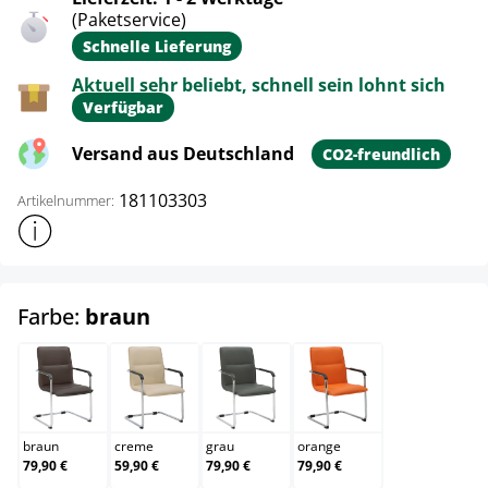
(Paketservice)
Schnelle Lieferung
Aktuell sehr beliebt, schnell sein lohnt sich
Verfügbar
Versand aus Deutschland
CO2-freundlich
181103303
Artikelnummer:
Weitere Produktinformationen anzeigen
auswählen
Farbe:
braun
braun
creme
grau
orange
braun
creme
grau
orange
79,90 €
59,90 €
79,90 €
79,90 €