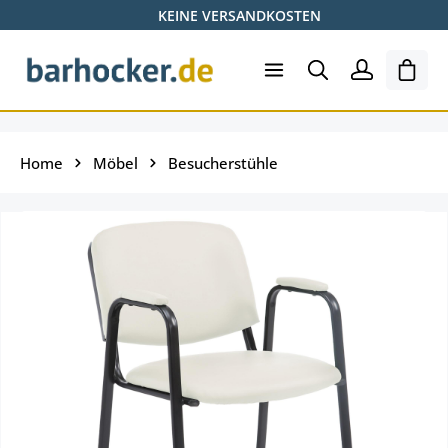
KEINE VERSANDKOSTEN
Zum Hauptinhalt springen
Ware
Home
Möbel
Besucherstühle