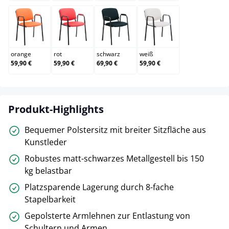
orange
rot
schwarz
weiß
orange
rot
schwarz
weiß
59,90 €
59,90 €
69,90 €
59,90 €
Produkt-Highlights
Bequemer Polstersitz mit breiter Sitzfläche aus
Kunstleder
Robustes matt-schwarzes Metallgestell bis 150
kg belastbar
Platzsparende Lagerung durch 8-fache
Stapelbarkeit
Gepolsterte Armlehnen zur Entlastung von
Schultern und Armen