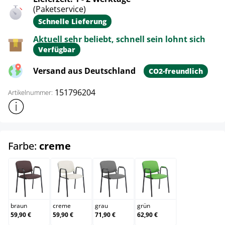
(Paketservice)
Schnelle Lieferung
Aktuell sehr beliebt, schnell sein lohnt sich
Verfügbar
Versand aus Deutschland
CO2-freundlich
151796204
Artikelnummer:
Weitere Produktinformationen anzeigen
auswählen
Farbe:
creme
braun
creme
grau
grün
braun
creme
grau
grün
59,90 €
59,90 €
71,90 €
62,90 €