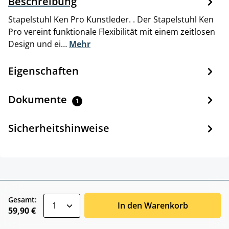
Beschreibung
Stapelstuhl Ken Pro Kunstleder. . Der Stapelstuhl Ken
Pro vereint funktionale Flexibilität mit einem zeitlosen
Design und ei…
Mehr
Eigenschaften
Dokumente
1
Sicherheitshinweise
zentheme.component.product.quantitySele
Gesamt:
In den Warenkorb
59,90 €