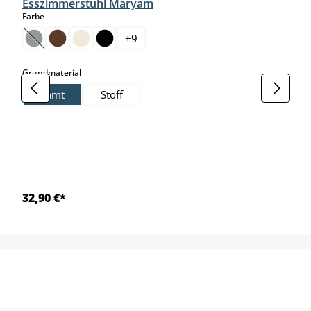
Esszimmerstuhl Maryam
auswählen
Farbe
+
9
(Diese Option ist zurzeit nicht verfügbar.)
auswählen
Grundmaterial
Samt
Stoff
32,90 €*