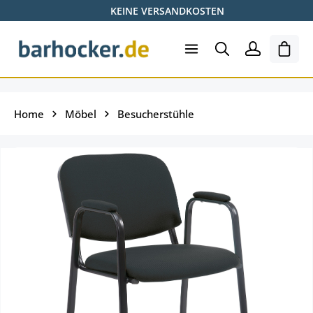
KEINE VERSANDKOSTEN
Zum Hauptinhalt springen
Ware
Home
Möbel
Besucherstühle