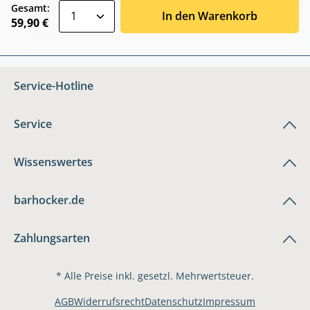
zentheme.component.product.quantitySele
Gesamt:
In den Warenkorb
59,90 €
Service-Hotline
Service
Wissenswertes
barhocker.de
Zahlungsarten
* Alle Preise inkl. gesetzl. Mehrwertsteuer.
AGB
Widerrufsrecht
Datenschutz
Impressum