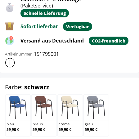
(Paketservice)
Schnelle Lieferung
Sofort lieferbar
Verfügbar
Versand aus Deutschland
CO2-freundlich
151795001
Artikelnummer:
Weitere Produktinformationen anzeigen
auswählen
Farbe:
schwarz
blau
braun
creme
grau
blau
braun
creme
grau
59,90 €
59,90 €
59,90 €
59,90 €