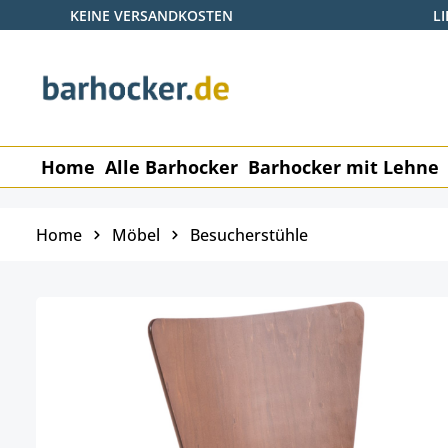
KEINE VERSANDKOSTEN
L
 Hauptinhalt springen
Zur Suche springen
Zur Hauptnavigation springen
Home
Alle Barhocker
Barhocker mit Lehne
Home
Möbel
Besucherstühle