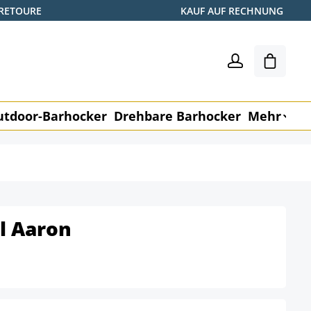
 RETOURE
KAUF AUF RECHNUNG
Warenk
utdoor-Barhocker
Drehbare Barhocker
Mehr
M
l Aaron