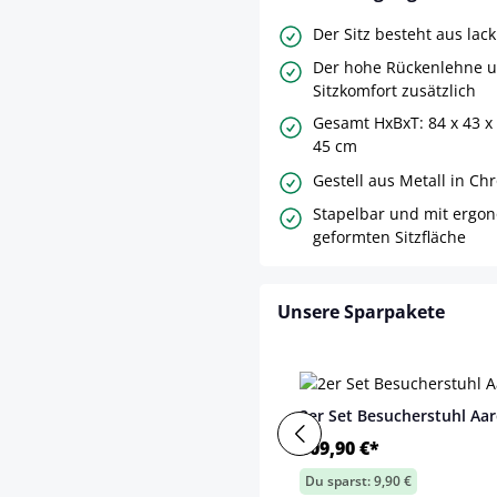
Der Sitz besteht aus lac
Der hohe Rückenlehne u
Sitzkomfort zusätzlich
Gesamt HxBxT: 84 x 43 x 
45 cm
Gestell aus Metall in Ch
Stapelbar und mit ergo
geformten Sitzfläche
Unsere Sparpakete
2er Set Besucherstuhl Aa
109,90 €*
Du sparst: 9,90 €