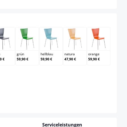
grau
grün
hellblau
natura
orange
u
grün
hellblau
natura
orange
0 €
59,90 €
59,90 €
47,90 €
59,90 €
Serviceleistungen