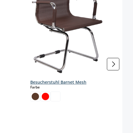
ist zurzeit nicht verfügbar.)
Besucherstuhl Barnet Mesh
auswählen
Farbe
Besuc
Farbe