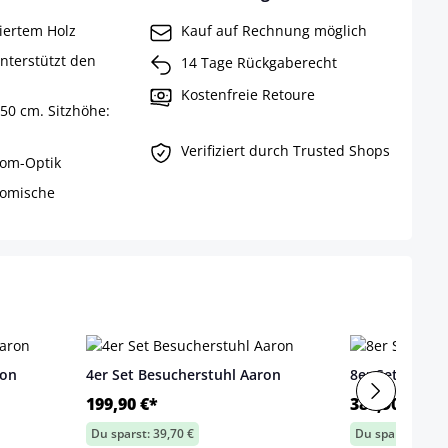
kiertem Holz
Kauf auf Rechnung möglich
nterstützt den
14 Tage Rückgaberecht
Kostenfreie Retoure
50 cm. Sitzhöhe:
Verifiziert durch Trusted Shops
rom-Optik
nomische
ron
4er Set Besucherstuhl Aaron
8er Set Besuc
199,90 €*
389,90 €*
Du sparst: 39,70 €
Du sparst: 89,30