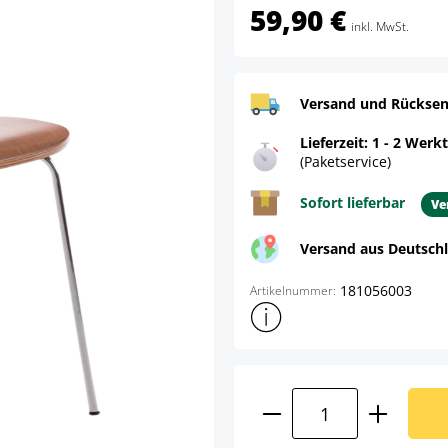
59,90 €
inkl. MwSt.
Versand und Rücksen
Lieferzeit: 1 - 2 Werk
(Paketservice)
Sofort lieferbar
Ve
Versand aus Deutsch
181056003
Artikelnummer:
Weitere Produktinformatione
Produkt Anzahl: G