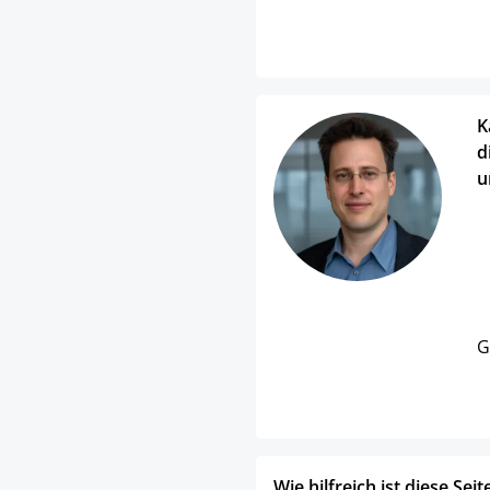
K
d
u
G
Wie hilfreich ist diese Seit