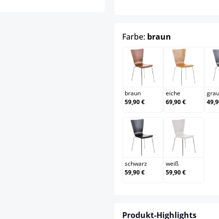
auswählen
Farbe:
braun
braun
eiche
braun
eiche
gra
59,90 €
69,90 €
49,9
schwarz
weiß
schwarz
weiß
59,90 €
59,90 €
Produkt-Highlights