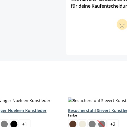
für deine Kaufentscheidu
nger Noeleen Kunstleder
Besucherstuhl Sievert Kunstle
hlen
auswählen
Farbe
+
1
+
2