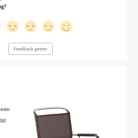
ng?
Feedback geben
der