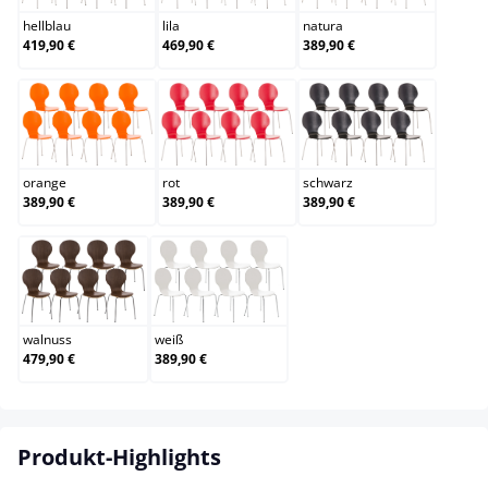
hellblau
lila
natura
419,90 €
469,90 €
389,90 €
orange
rot
schwarz
orange
rot
schwarz
389,90 €
389,90 €
389,90 €
walnuss
weiß
walnuss
weiß
479,90 €
389,90 €
Produkt-Highlights