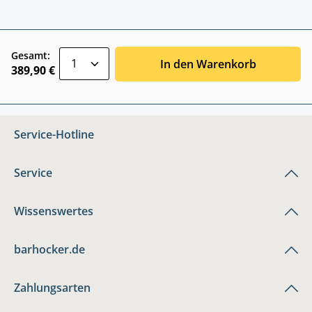
zentheme.component.product.quantitySele
Gesamt:
In den Warenkorb
389,90 €
Service-Hotline
Service
Wissenswertes
barhocker.de
Zahlungsarten