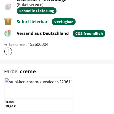
(Paketservice)
Schnelle Lieferung
Sofort lieferbar
Verfügbar
Versand aus Deutschland
CO2-freundlich
152606304
Artikelnummer:
Weitere Produktinformationen anzeigen
auswählen
Farbe:
creme
braun
braun
59,90 €