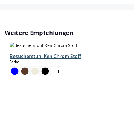
Produktgalerie überspringen
Weitere Empfehlungen
Besucherstuhl Ken Chrom Stoff
auswählen
Farbe
+
3