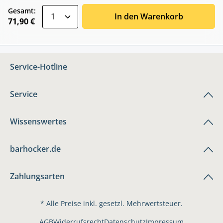
zentheme.component.product.quantitySele
Gesamt:
In den Warenkorb
71,90 €
Service-Hotline
Service
Wissenswertes
barhocker.de
Zahlungsarten
* Alle Preise inkl. gesetzl. Mehrwertsteuer.
AGB
Widerrufsrecht
Datenschutz
Impressum