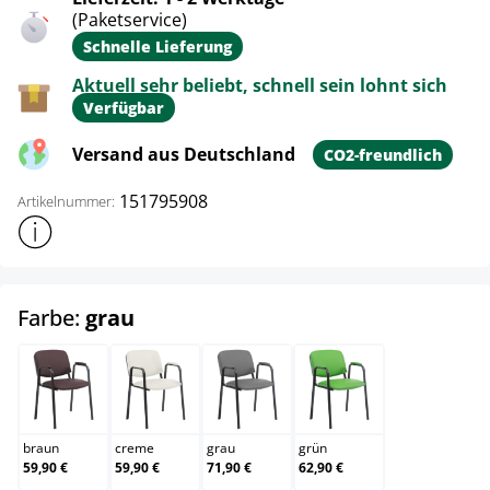
(Paketservice)
Schnelle Lieferung
Aktuell sehr beliebt, schnell sein lohnt sich
Verfügbar
Versand aus Deutschland
CO2-freundlich
151795908
Artikelnummer:
Weitere Produktinformationen anzeigen
auswählen
Farbe:
grau
braun
creme
grau
grün
braun
creme
grau
grün
59,90 €
59,90 €
71,90 €
62,90 €