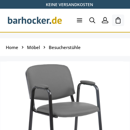
KEINE VERSANDKOSTEN
Zum Hauptinhalt springen
Ware
Home
Möbel
Besucherstühle