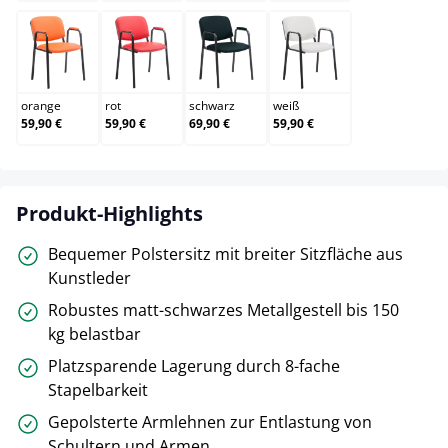
orange
rot
schwarz
weiß
orange
rot
schwarz
weiß
59,90 €
59,90 €
69,90 €
59,90 €
Produkt-Highlights
Bequemer Polstersitz mit breiter Sitzfläche aus
Kunstleder
Robustes matt-schwarzes Metallgestell bis 150
kg belastbar
Platzsparende Lagerung durch 8-fache
Stapelbarkeit
Gepolsterte Armlehnen zur Entlastung von
Schultern und Armen