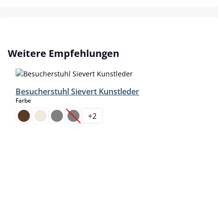
Produktgalerie überspringen
Weitere Empfehlungen
Besucherstuhl Sievert Kunstleder
auswählen
Farbe
+
2
(Diese Option ist zurzeit nicht verfügbar.)