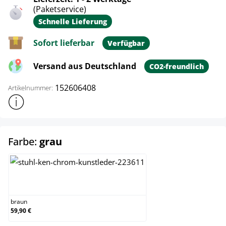
(Paketservice)
Schnelle Lieferung
Sofort lieferbar
Verfügbar
Versand aus Deutschland
CO2-freundlich
152606408
Artikelnummer:
Weitere Produktinformationen anzeigen
auswählen
Farbe:
grau
braun
braun
59,90 €