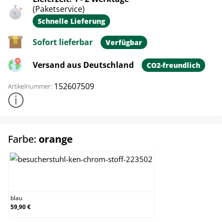
(Paketservice)
Schnelle Lieferung
Sofort lieferbar
Verfügbar
Versand aus Deutschland
CO2-freundlich
152607509
Artikelnummer:
Weitere Produktinformationen anzeigen
auswählen
Farbe:
orange
blau
blau
59,90 €