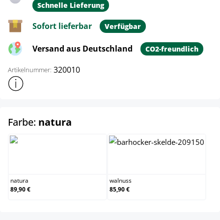
Schnelle Lieferung
Sofort lieferbar
Verfügbar
Versand aus Deutschland
CO2-freundlich
320010
Artikelnummer:
Weitere Produktinformationen anzeigen
auswählen
Farbe:
natura
natura
walnuss
natura
walnuss
89,90 €
85,90 €