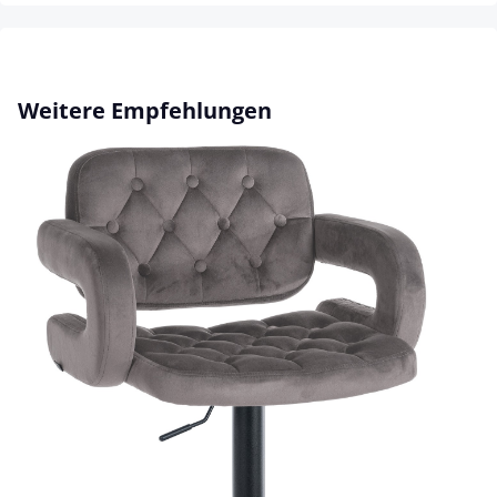
Skip product gallery
Weitere Empfehlungen