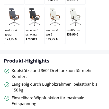
walnuss/grau
walnuss/schwarz
walnuss/weiß
weiß/grau
walnuss
/
walnuss
/
walnuss
/
weiß
/
grau
grau
schwarz
weiß
139,90 €
174,90 €
174,90 €
149,90 €
Produkt-Highlights
Kopfstütze und 360° Drehfunktion für mehr
Komfort
Langlebig durch Bugholzrahmen, belastbar bis
150 kg
Einstellbare Wippfunktion für maximale
Entspannung