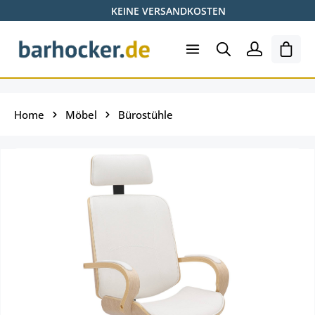
KEINE VERSANDKOSTEN
Zum Hauptinhalt springen
Shopp
Home
Möbel
Bürostühle