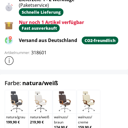
(Paketservice)
Schnelle Lieferung
Nur noch 1 Artikel verfügbar
Fast ausverkauft
Versand aus Deutschland
CO2-freundlich
318601
Artikelnummer:
Weitere Produktinformationen anzeigen
auswählen
Farbe:
natura/weiß
natura/grau
natura/weiß
walnuss/braun
walnuss/creme
natura
/
grau
natura
/
weiß
walnuss
/
walnuss
/
199,90 €
219,90 €
braun
creme
174,90 €
159,90 €