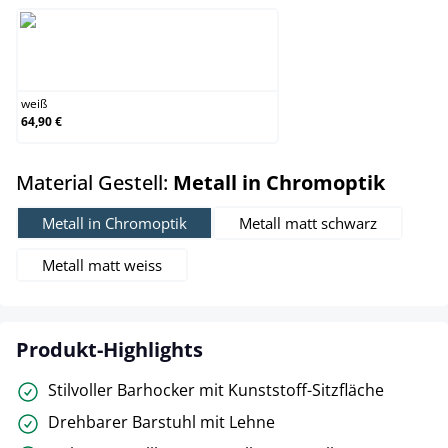
weiß
weiß
64,90 €
auswä
Material Gestell:
Metall in Chromoptik
Metall in Chromoptik
Metall matt schwarz
Metall matt weiss
Produkt-Highlights
Stilvoller Barhocker mit Kunststoff-Sitzfläche
Drehbarer Barstuhl mit Lehne