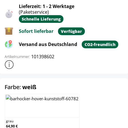
Lieferzeit: 1 - 2 Werktage
(Paketservice)
Schnelle Lieferung
Sofort lieferbar
Verfügbar
Versand aus Deutschland
CO2-freundlich
101398602
Artikelnummer:
Weitere Produktinformationen anzeigen
auswählen
Farbe:
weiß
grau
grau
64,90 €