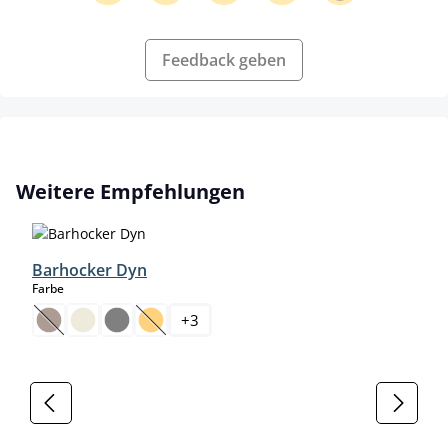
Feedback geben
Produktgalerie überspringen
Weitere Empfehlungen
Barhocker Dyn
auswählen
Farbe
+
3
(Diese Option ist zurzeit nicht verfügbar.)
(Diese Option ist zurzeit nicht verfügbar.)