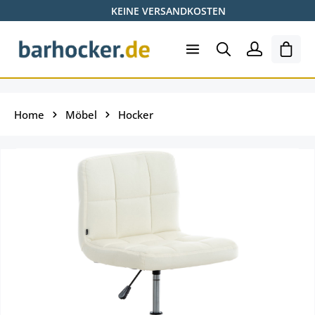
KEINE VERSANDKOSTEN
Zum Hauptinhalt springen
Ware
Home
Möbel
Hocker