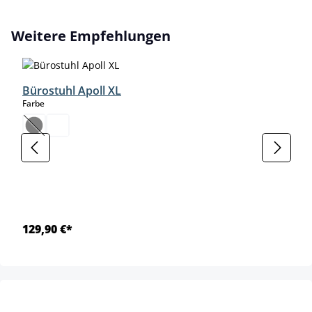
Produktgalerie überspringen
Weitere Empfehlungen
Bürostuhl Apoll XL
auswählen
Farbe
(Diese Option ist zurzeit nicht verfügbar.)
129,90 €*