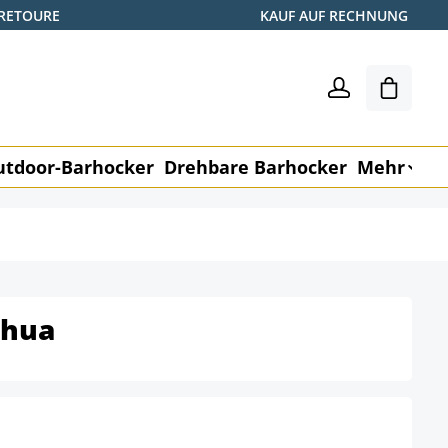
 RETOURE
KAUF AUF RECHNUNG
Warenk
utdoor-Barhocker
Drehbare Barhocker
Mehr
M
shua