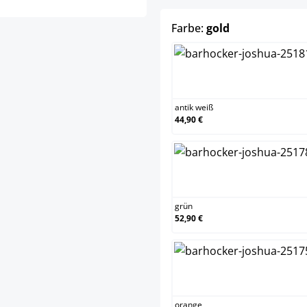
auswählen
Farbe:
gold
antik weiß
antik weiß
44,90 €
grün
grün
52,90 €
orange
orange