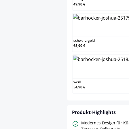
49,90 €
schwarz-go
schwarz-gold
65,90 €
weiß
weiß
54,90 €
Produkt-Highlights
Modernes Design für Kü
Terrasse, Balkon etc.