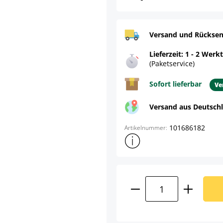
Versand und Rücksen
Lieferzeit: 1 - 2 Werk
(Paketservice)
Sofort lieferbar
Ve
Versand aus Deutsch
101686182
Artikelnummer:
Weitere Produktinformatione
Product Quantity: