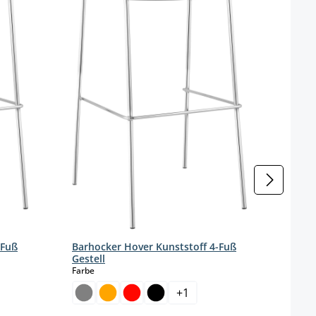
-Fuß
Barhocker Hover Kunststoff 4-Fuß
Barh
Gestell
Geste
auswählen
Farbe
Farbe
+
1