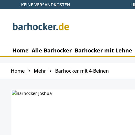
KEINE VERSANDKOSTEN
L
p to main content
Skip to search
Skip to main navigation
Home
Alle Barhocker
Barhocker mit Lehne
Home
Mehr
Barhocker mit 4-Beinen