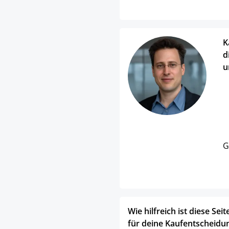
K
d
u
G
Wie hilfreich ist diese Seit
für deine Kaufentscheidu