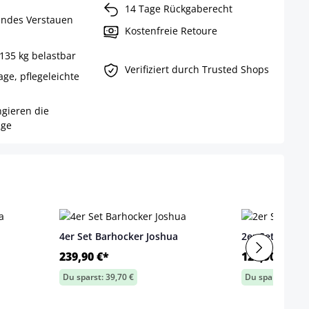
14 Tage Rückgaberecht
endes Verstauen
Kostenfreie Retoure
 135 kg belastbar
Verifiziert durch Trusted Shops
ge, pflegeleichte
gieren die
age
4er Set Barhocker Joshua
2er Set Barho
239,90 €*
125,90 €*
Du sparst: 39,70 €
Du sparst: 13,90