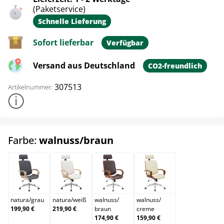
(Paketservice)
Schnelle Lieferung
Sofort lieferbar
Verfügbar
Versand aus Deutschland
CO2-freundlich
307513
Artikelnummer:
Weitere Produktinformationen anzeigen
auswählen
Farbe:
walnuss/braun
natura/grau
natura/weiß
walnuss/braun
walnuss/creme
natura
/
grau
natura
/
weiß
walnuss
/
walnuss
/
199,90 €
219,90 €
braun
creme
174,90 €
159,90 €