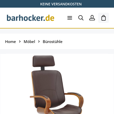
KEINE VERSANDKOSTEN
Zum Hauptinhalt springen
Ware
Home
Möbel
Bürostühle