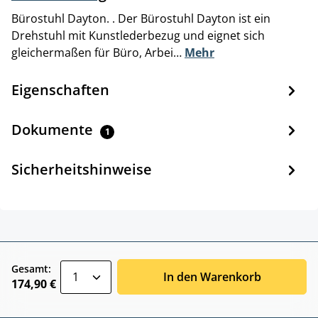
Bürostuhl Dayton. . Der Bürostuhl Dayton ist ein
Drehstuhl mit Kunstlederbezug und eignet sich
gleichermaßen für Büro, Arbei…
Mehr
Eigenschaften
Dokumente
1
Sicherheitshinweise
zentheme.component.product.quantitySele
Gesamt:
In den Warenkorb
174,90 €