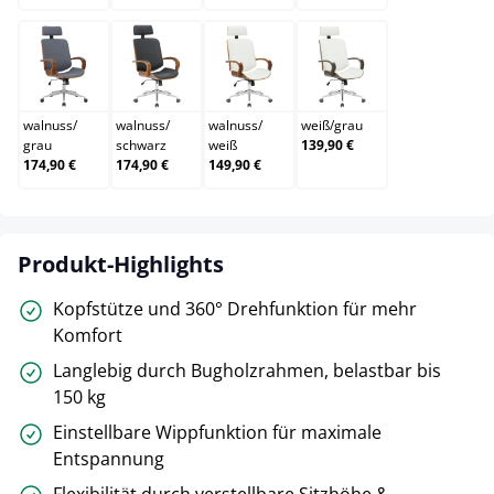
walnuss/grau
walnuss/schwarz
walnuss/weiß
weiß/grau
walnuss
/
walnuss
/
walnuss
/
weiß
/
grau
grau
schwarz
weiß
139,90 €
174,90 €
174,90 €
149,90 €
Produkt-Highlights
Kopfstütze und 360° Drehfunktion für mehr
Komfort
Langlebig durch Bugholzrahmen, belastbar bis
150 kg
Einstellbare Wippfunktion für maximale
Entspannung