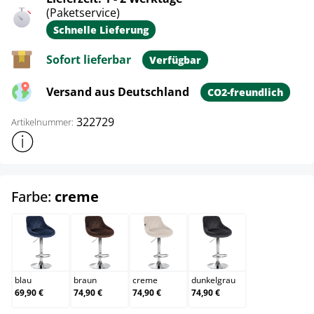
(Paketservice)
Schnelle Lieferung
Sofort lieferbar
Verfügbar
Versand aus Deutschland
CO2-freundlich
322729
Artikelnummer:
Weitere Produktinformationen anzeigen
auswählen
Farbe:
creme
blau
braun
creme
dunkelgrau
blau
braun
creme
dunkelgrau
69,90 €
74,90 €
74,90 €
74,90 €