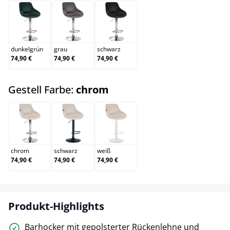
dunkelgrün
grau
schwarz
dunkelgrün
grau
schwarz
74,90 €
74,90 €
74,90 €
auswählen
Gestell Farbe:
chrom
chrom
schwarz
weiß
chrom
schwarz
weiß
74,90 €
74,90 €
74,90 €
Produkt-Highlights
Barhocker mit gepolsterter Rückenlehne und