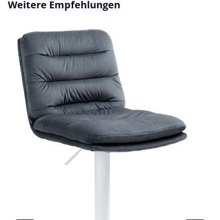
Produktgalerie überspringen
Weitere Empfehlungen