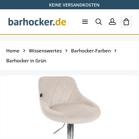
KEINE VERSANDKOSTEN
Zum Hauptinhalt springen
Ware
Home
Wissenswertes
Barhocker-Farben
Barhocker in Grün