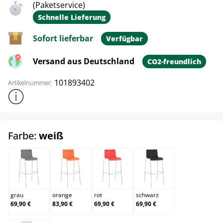
(Paketservice)
Schnelle Lieferung
Sofort lieferbar
Verfügbar
Versand aus Deutschland
CO2-freundlich
101893402
Artikelnummer:
Weitere Produktinformationen anzeigen
auswählen
Farbe:
weiß
grau
orange
rot
schwarz
grau
orange
rot
schwarz
69,90 €
83,90 €
69,90 €
69,90 €