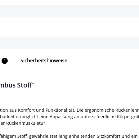
Details
Details
Sicherheitshinweise
1
mbus Stoff"
ion aus Komfort und Funktionalität. Die ergonomische Rückenlehne
lbarkeit ermöglicht eine Anpassung an unterschiedliche Körpergrö
 der Rückenmuskulatur.
fähigem Stoff, gewährleistet lang anhaltenden Sitzkomfort und ei