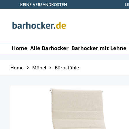
KEINE VERSANDKOSTEN
L
 Hauptinhalt springen
Zur Suche springen
Zur Hauptnavigation springen
Home
Alle Barhocker
Barhocker mit Lehne
Home
Möbel
Bürostühle