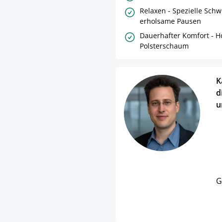
Relaxen - Spezielle Schw
erholsame Pausen
Dauerhafter Komfort - H
Polsterschaum
K
d
u
G