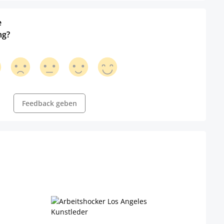
e
ng?
Feedback geben