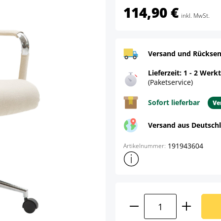
114,90 €
inkl. MwSt.
Versand und Rücksen
Lieferzeit: 1 - 2 Werk
(Paketservice)
Sofort lieferbar
Ve
Versand aus Deutsch
191943604
Artikelnummer:
Weitere Produktinformatione
Produkt Anzahl: G