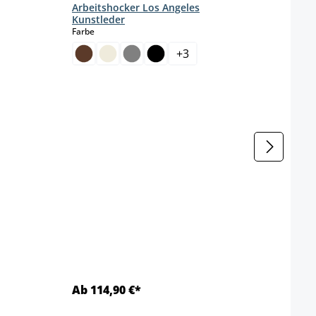
Arbeitshocker Los Angeles
Kunstleder
auswählen
Farbe
urzeit nicht verfügbar.)
+
3
Arbe
Farbe
Ab 114,90 €*
Ab 1