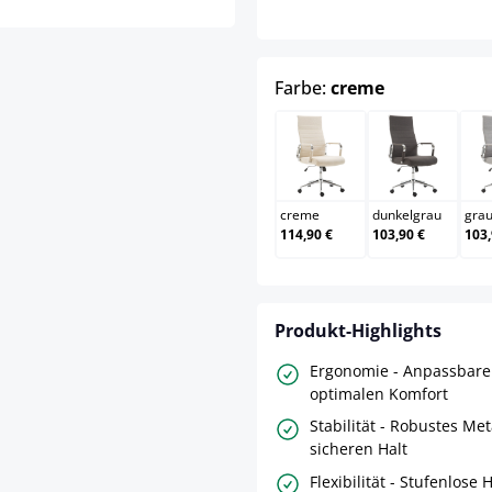
auswählen
Farbe:
creme
creme
dunkelgr
creme
dunkelgrau
gra
114,90 €
103,90 €
103,
Produkt-Highlights
Ergonomie - Anpassbare
optimalen Komfort
Stabilität - Robustes Me
sicheren Halt
Flexibilität - Stufenlose