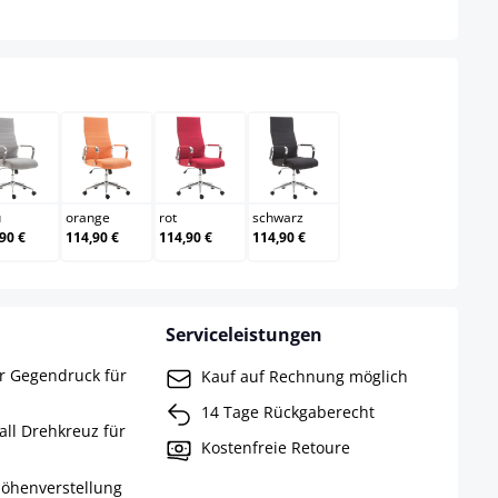
au
grau
orange
rot
schwarz
u
orange
rot
schwarz
90 €
114,90 €
114,90 €
114,90 €
Serviceleistungen
r Gegendruck für
Kauf auf Rechnung möglich
14 Tage Rückgaberecht
tall Drehkreuz für
Kostenfreie Retoure
 Höhenverstellung