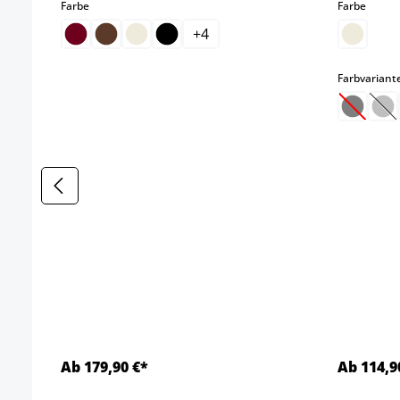
auswählen
auswä
Farbe
Farbe
+
4
Farbvariant
(Diese O
(Di
Ab 179,90 €*
Ab 114,9