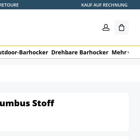
 RETOURE
KAUF AUF RECHNUNG
Warenk
utdoor-Barhocker
Drehbare Barhocker
Mehr
M
lumbus Stoff