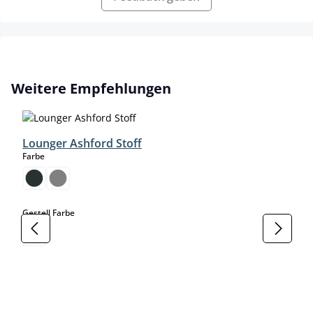
Produktgalerie überspringen
Weitere Empfehlungen
Lounger Ashford Stoff
auswählen
Farbe
auswählen
Gestell Farbe