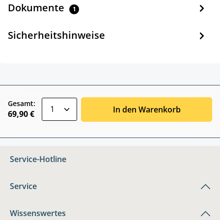
Dokumente
1
Sicherheitshinweise
zentheme.component.product.quantitySele
Gesamt:
In den Warenkorb
69,90 €
Service-Hotline
Service
Wissenswertes