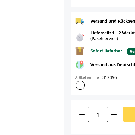
Versand und Rücksen
Lieferzeit: 1 - 2 Werk
(Paketservice)
Sofort lieferbar
Ve
Versand aus Deutsch
312395
Artikelnummer:
Weitere Produktinformatione
Produkt Anzahl: G