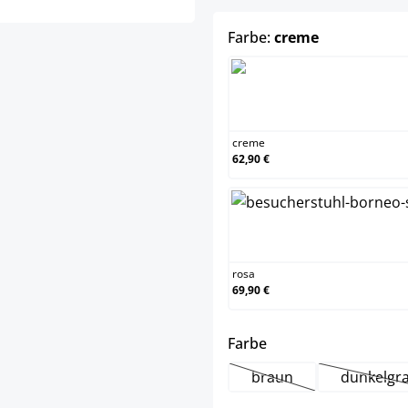
auswählen
Farbe:
creme
creme
creme
62,90 €
rosa
rosa
69,90 €
auswählen
Farbe
braun
dunkelgr
(Diese Option ist zurze
(Dies