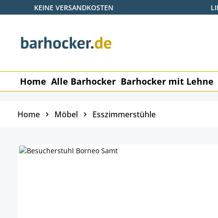
KEINE VERSANDKOSTEN
L
 Hauptinhalt springen
Zur Suche springen
Zur Hauptnavigation springen
Home
Alle Barhocker
Barhocker mit Lehne
Home
Möbel
Esszimmerstühle