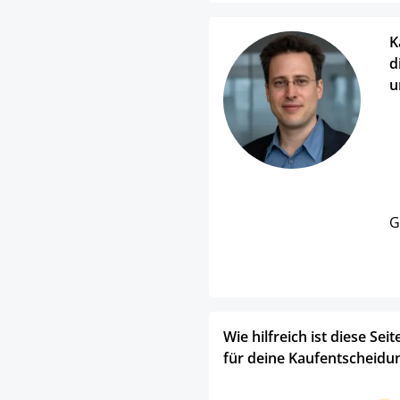
K
d
u
G
Wie hilfreich ist diese Seit
für deine Kaufentscheidu