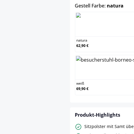
aus
Gestell Farbe:
natura
natura
natura
62,90 €
weiß
weiß
69,90 €
Produkt-Highlights
Sitzpolster mit Samt üb