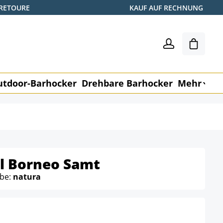
 RETOURE
KAUF AUF RECHNUNG
Warenk
utdoor-Barhocker
Drehbare Barhocker
Mehr
M
l Borneo Samt
rbe:
natura