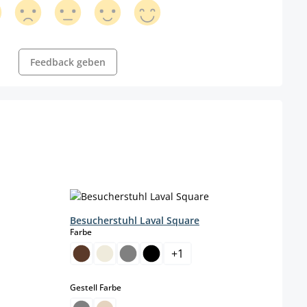
Feedback geben
Besucherstuhl Laval Square
Stuhl
auswählen
Farbe
Farbe
+
1
auswählen
Gestell Farbe
Farbe