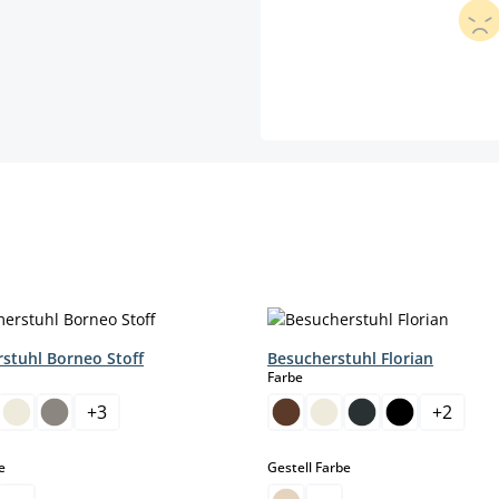
stuhl Borneo Stoff
Besucherstuhl Florian
hlen
auswählen
Farbe
+
3
+
2
auswählen
auswählen
e
Gestell Farbe