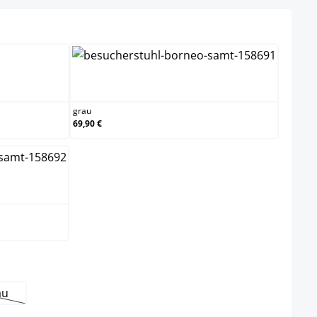
grau
grau
69,90 €
au
it nicht verfügbar.)
e Option ist zurzeit nicht verfügbar.)