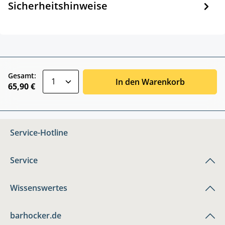
Sicherheitshinweise
zentheme.component.product.quantitySele
Gesamt:
In den Warenkorb
65,90 €
Service-Hotline
Service
Wissenswertes
barhocker.de