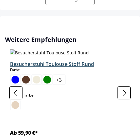
Produktgalerie überspringen
Weitere Empfehlungen
Besucherstuhl Toulouse Stoff Rund
auswählen
Farbe
+
3
auswählen
Gestell Farbe
Ab 59,90 €*