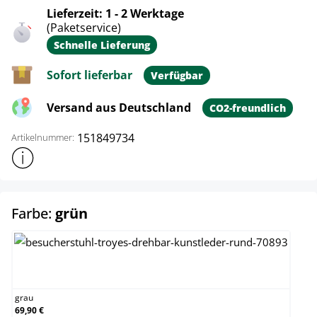
Lieferzeit: 1 - 2 Werktage
(Paketservice)
Schnelle Lieferung
Sofort lieferbar
Verfügbar
Versand aus Deutschland
CO2-freundlich
151849734
Artikelnummer:
Weitere Produktinformationen anzeigen
auswählen
Farbe:
grün
grau
grau
69,90 €