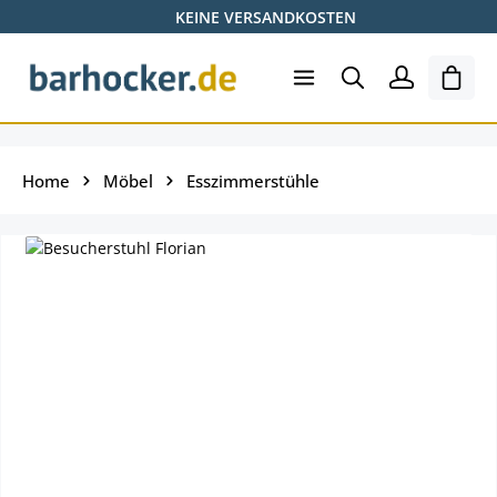
KEINE VERSANDKOSTEN
Zum Hauptinhalt springen
Ware
Home
Möbel
Esszimmerstühle