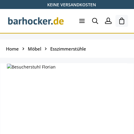
KEINE VERSANDKOSTEN
Zum Hauptinhalt springen
Ware
Home
Möbel
Esszimmerstühle