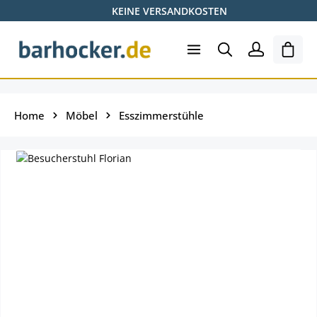
KEINE VERSANDKOSTEN
Zum Hauptinhalt springen
Ware
Home
Möbel
Esszimmerstühle