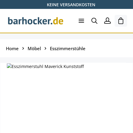
KEINE VERSANDKOSTEN
Zum Hauptinhalt springen
Ware
Home
Möbel
Esszimmerstühle