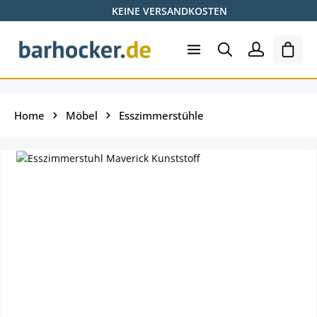
KEINE VERSANDKOSTEN
Zum Hauptinhalt springen
Ware
Home
Möbel
Esszimmerstühle