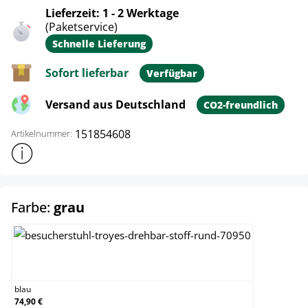
Lieferzeit: 1 - 2 Werktage
(Paketservice)
Schnelle Lieferung
Sofort lieferbar
Verfügbar
Versand aus Deutschland
CO2-freundlich
151854608
Artikelnummer:
Weitere Produktinformationen anzeigen
auswählen
Farbe:
grau
blau
blau
74,90 €