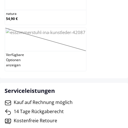
natura
natura
54,90 €
schwarz
(Diese Option ist zurzeit nicht verfügbar.)
Verfügbare
Optionen
anzeigen
Serviceleistungen
Kauf auf Rechnung möglich
14 Tage Rückgaberecht
Kostenfreie Retoure