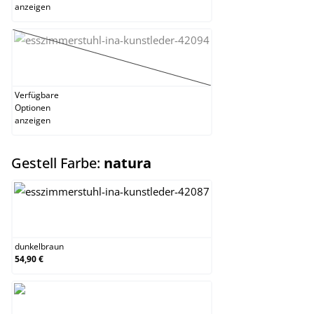
anzeigen
weiß
(Diese Option ist zurzeit nicht verfügbar.)
Verfügbare
Optionen
anzeigen
auswählen
Gestell Farbe:
natura
dunkelbraun
dunkelbraun
54,90 €