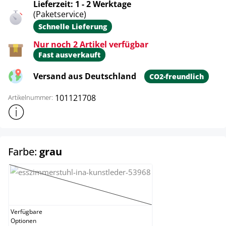
Lieferzeit: 1 - 2 Werktage
(Paketservice)
Schnelle Lieferung
Nur noch 2 Artikel verfügbar
Fast ausverkauft
Versand aus Deutschland
CO2-freundlich
101121708
Artikelnummer:
Weitere Produktinformationen anzeigen
auswählen
Farbe:
grau
braun
(Diese Option ist zurzeit nicht verfügbar.)
Verfügbare
Optionen