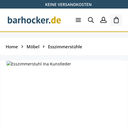
KEINE VERSANDKOSTEN
Zum Hauptinhalt springen
Ware
Home
Möbel
Esszimmerstühle