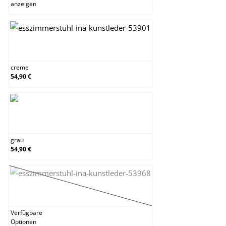
anzeigen
creme
creme
54,90 €
grau
grau
54,90 €
schwarz
(Diese Option ist zurzeit nicht verfügbar.)
Verfügbare
Optionen