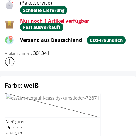
(Paketservice)
Schnelle Lieferung
Nur noch 1 Artikel verfügbar
Fast ausverkauft
Versand aus Deutschland
CO2-freundlich
301341
Artikelnummer:
Weitere Produktinformationen anzeigen
auswählen
Farbe:
weiß
rot
(Diese Option ist zurzeit nicht verfügbar.)
Verfügbare
Optionen
anzeigen