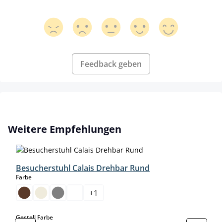
Feedback geben
Produktgalerie überspringen
Weitere Empfehlungen
Besucherstuhl Calais Drehbar Rund
auswählen
Farbe
+
1
auswählen
Gestell Farbe