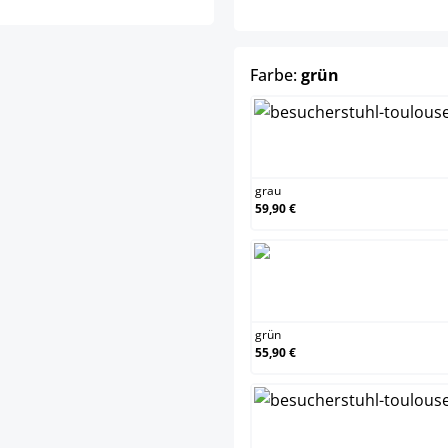
auswählen
Farbe:
grün
grau
grau
59,90 €
grün
grün
55,90 €
oran