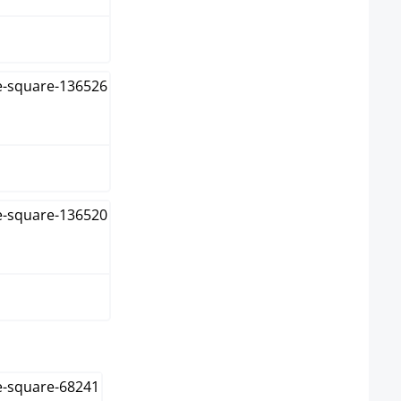
arz
wählen