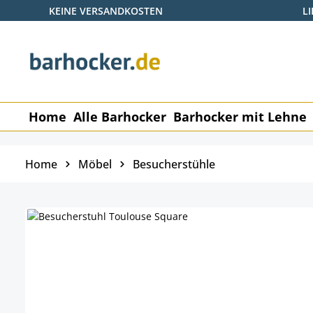
KEINE VERSANDKOSTEN
L
 Hauptinhalt springen
Zur Suche springen
Zur Hauptnavigation springen
Home
Alle Barhocker
Barhocker mit Lehne
Home
Möbel
Besucherstühle