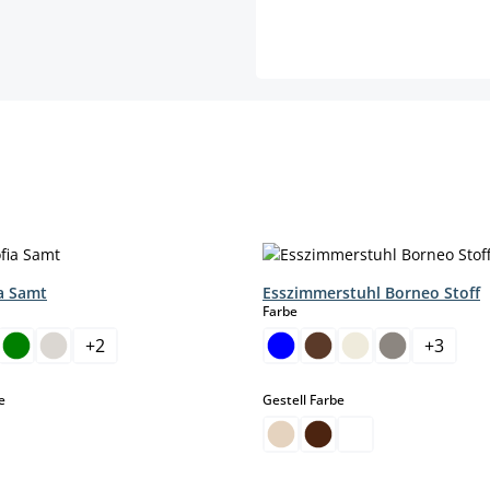
ia Samt
Esszimmerstuhl Borneo Stoff
hlen
auswählen
Farbe
+
2
+
3
auswählen
auswählen
e
Gestell Farbe