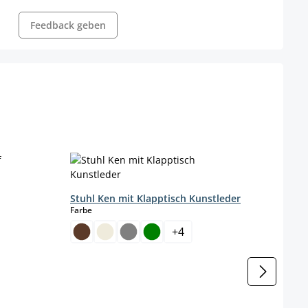
Feedback geben
Stape
Farbe
Stuhl Ken mit Klapptisch Kunstleder
auswählen
Farbe
+
4