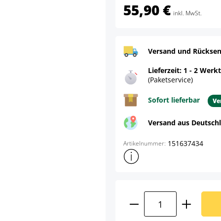
55,90 €
inkl. MwSt.
Versand und Rücksen
Lieferzeit: 1 - 2 Werk
(Paketservice)
Sofort lieferbar
Ve
Versand aus Deutsch
151637434
Artikelnummer:
Weitere Produktinformatione
Produkt Anzahl: G