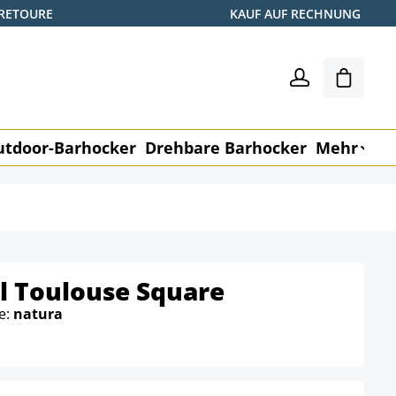
 RETOURE
KAUF AUF RECHNUNG
Warenk
utdoor-Barhocker
Drehbare Barhocker
Mehr
M
l Toulouse Square
e:
natura