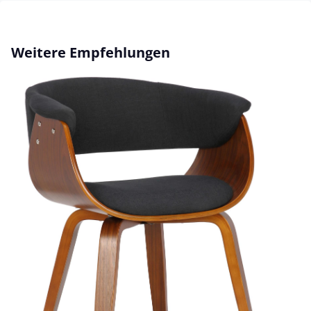
Produktgalerie überspringen
Weitere Empfehlungen