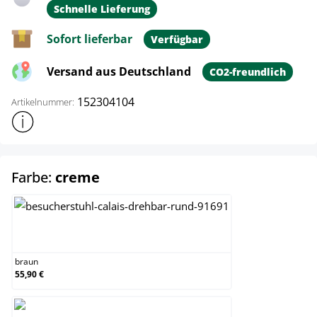
Schnelle Lieferung
Sofort lieferbar
Verfügbar
Versand aus Deutschland
CO2-freundlich
152304104
Artikelnummer:
Weitere Produktinformationen anzeigen
auswählen
Farbe:
creme
braun
braun
55,90 €