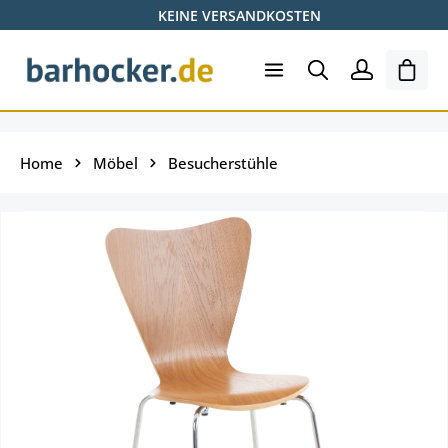
KEINE VERSANDKOSTEN
Zum Hauptinhalt springen
Ware
Home
Möbel
Besucherstühle