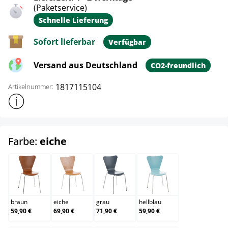
(Paketservice)
Schnelle Lieferung
Sofort lieferbar
Verfügbar
Versand aus Deutschland
CO2-freundlich
1817115104
Artikelnummer:
Weitere Produktinformationen anzeigen
auswählen
Farbe:
eiche
braun
eiche
grau
hellblau
braun
eiche
grau
hellblau
59,90 €
69,90 €
71,90 €
59,90 €