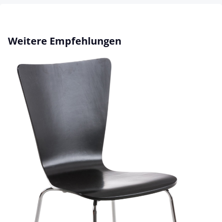
Produktgalerie überspringen
Weitere Empfehlungen