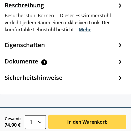
Beschreibung
Besucherstuhl Borneo . . Dieser Esszimmerstuhl
verleiht jedem Raum einen exklusiven Look. Der
komfortable Lehnstuhl besticht…
Mehr
Eigenschaften
Dokumente
1
Sicherheitshinweise
zentheme.component.product.quantitySele
Gesamt:
In den Warenkorb
74,90 €