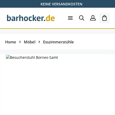
KEINE VERSANDKOSTEN
Zum Hauptinhalt springen
Ware
Home
Möbel
Esszimmerstühle