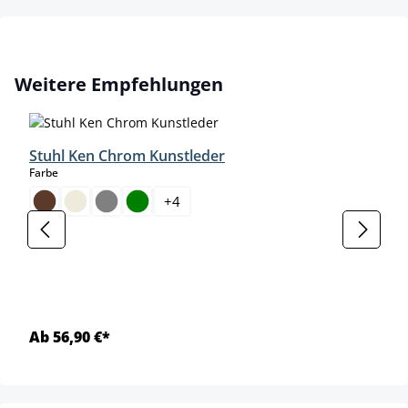
Produktgalerie überspringen
Weitere Empfehlungen
Stuhl Ken Chrom Kunstleder
auswählen
Farbe
+
4
Ab 56,90 €*