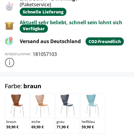
(Paketservice)
Schnelle Lieferung
Aktuell sehr beliebt, schnell sein lohnt sich
Verfügbar
Versand aus Deutschland
CO2-freundlich
181057103
Artikelnummer:
Weitere Produktinformationen anzeigen
auswählen
Farbe:
braun
braun
eiche
grau
hellblau
braun
eiche
grau
hellblau
59,90 €
69,90 €
71,90 €
59,90 €