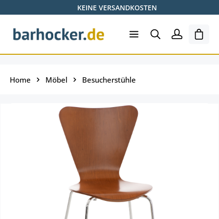
KEINE VERSANDKOSTEN
Zum Hauptinhalt springen
Ware
Home
Möbel
Besucherstühle