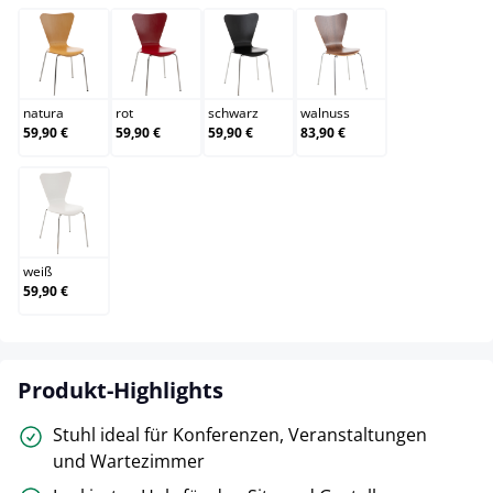
natura
rot
schwarz
walnuss
natura
rot
schwarz
walnuss
59,90 €
59,90 €
59,90 €
83,90 €
weiß
weiß
59,90 €
Produkt-Highlights
Stuhl ideal für Konferenzen, Veranstaltungen
und Wartezimmer