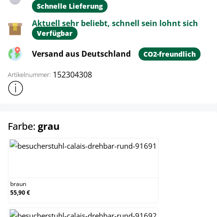
Schnelle Lieferung
Aktuell sehr beliebt, schnell sein lohnt sich
Verfügbar
Versand aus Deutschland
CO2-freundlich
152304308
Artikelnummer:
Weitere Produktinformationen anzeigen
auswählen
Farbe:
grau
braun
braun
55,90 €