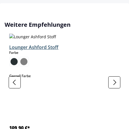
Produktgalerie überspringen
Weitere Empfehlungen
Lounger Ashford Stoff
auswählen
Farbe
auswählen
Gestell Farbe
109,90 €*