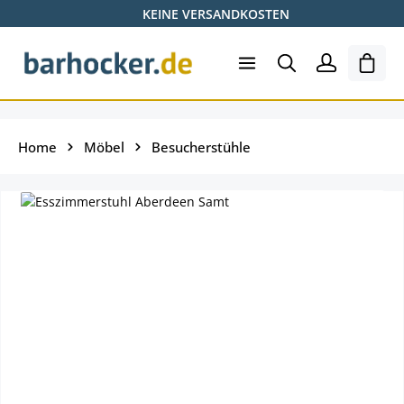
KEINE VERSANDKOSTEN
Zum Hauptinhalt springen
Ware
Home
Möbel
Besucherstühle