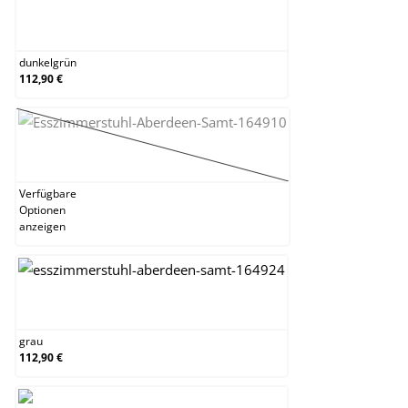
dunkelgrün
dunkelgrün
112,90 €
gelb
(Diese Option ist zurzeit nicht verfügbar.)
Verfügbare
Optionen
anzeigen
grau
grau
112,90 €