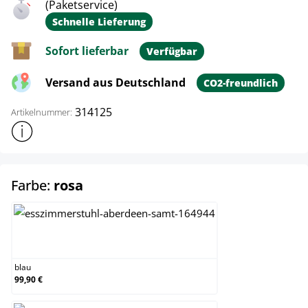
(Paketservice)
Schnelle Lieferung
Sofort lieferbar
Verfügbar
Versand aus Deutschland
CO2-freundlich
314125
Artikelnummer:
Weitere Produktinformationen anzeigen
auswählen
Farbe:
rosa
blau
blau
99,90 €