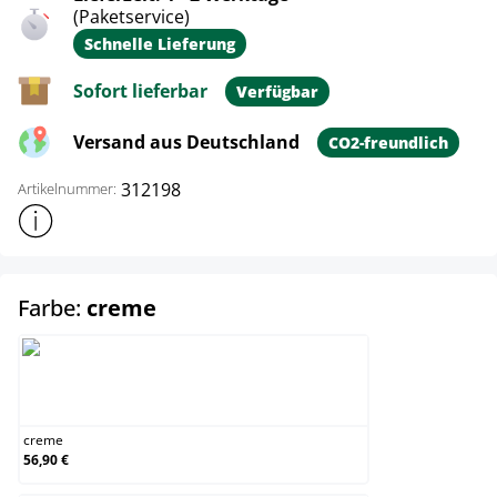
(Paketservice)
Schnelle Lieferung
Sofort lieferbar
Verfügbar
Versand aus Deutschland
CO2-freundlich
312198
Artikelnummer:
Weitere Produktinformationen anzeigen
auswählen
Farbe:
creme
creme
creme
56,90 €