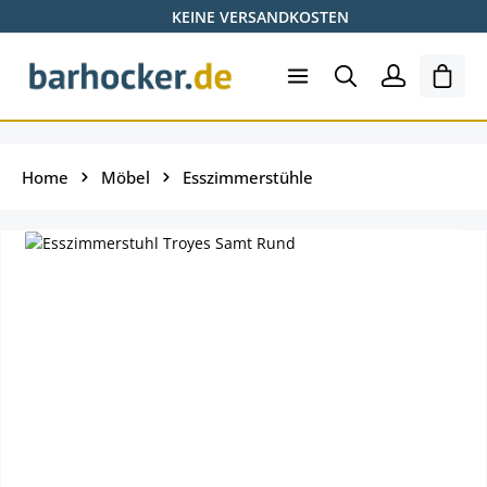
KEINE VERSANDKOSTEN
Zum Hauptinhalt springen
Shopp
Home
Möbel
Esszimmerstühle