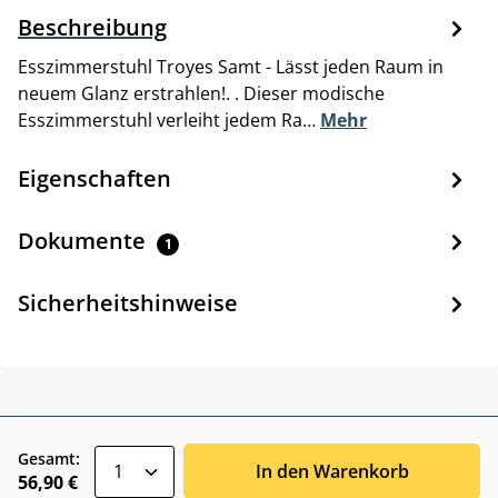
Beschreibung
Esszimmerstuhl Troyes Samt - Lässt jeden Raum in
neuem Glanz erstrahlen!. . Dieser modische
Esszimmerstuhl verleiht jedem Ra…
Mehr
Eigenschaften
Dokumente
1
Sicherheitshinweise
zentheme.component.product.quantitySele
Gesamt:
In den Warenkorb
56,90 €