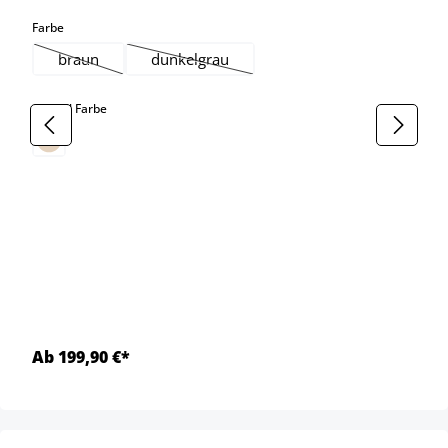
auswählen
Farbe
braun
dunkelgrau
(Diese Option ist zurzeit nicht verfügbar.)
(Diese Option ist zurzeit nicht verfügbar.)
auswählen
Gestell Farbe
Ab 199,90 €*