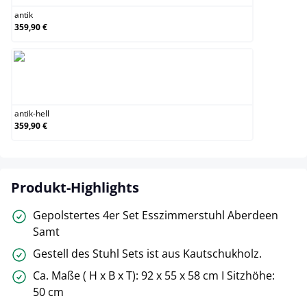
antik
359,90 €
antik-hell
antik-hell
359,90 €
Produkt-Highlights
Gepolstertes 4er Set Esszimmerstuhl Aberdeen
Samt
Gestell des Stuhl Sets ist aus Kautschukholz.
Ca. Maße ( H x B x T): 92 x 55 x 58 cm I Sitzhöhe:
50 cm