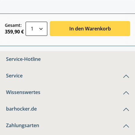
zentheme.component.product.quantitySele
Gesamt:
In den Warenkorb
359,90 €
Service-Hotline
Service
Wissenswertes
barhocker.de
Zahlungsarten