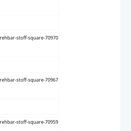
creme
dunkelgrau
grau