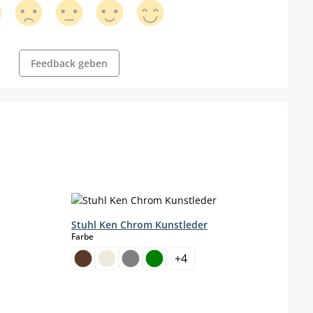
Feedback geben
Stuhl Ken Chrom Kunstleder
Frei
auswählen
Farbe
Farbe
+
4