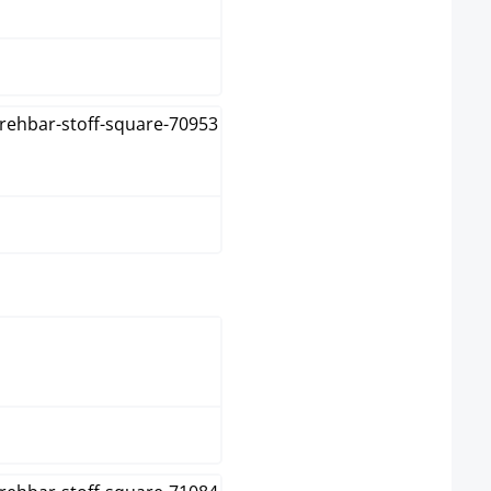
grün
taupe
wählen
natura