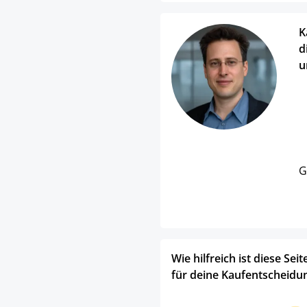
K
d
u
G
Wie hilfreich ist diese Seit
für deine Kaufentscheidu