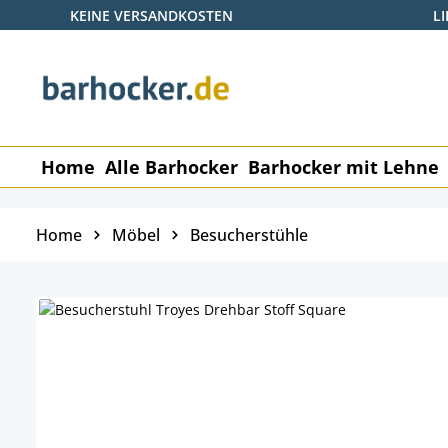
KEINE VERSANDKOSTEN
L
 Hauptinhalt springen
Zur Suche springen
Zur Hauptnavigation springen
Home
Alle Barhocker
Barhocker mit Lehne
Home
Möbel
Besucherstühle