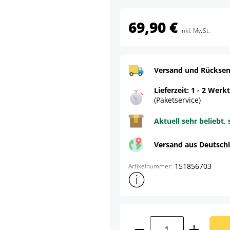
69,90 €
inkl. MwSt.
Versand und Rücksen
Lieferzeit: 1 - 2 Werk
(Paketservice)
Aktuell sehr beliebt, 
Versand aus Deutsch
151856703
Artikelnummer:
Weitere Produktinformatione
Produkt Anzahl: G