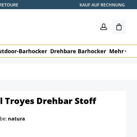
 RETOURE
KAUF AUF RECHNUNG
Warenk
utdoor-Barhocker
Drehbare Barhocker
Mehr
M
 Troyes Drehbar Stoff
rbe:
natura