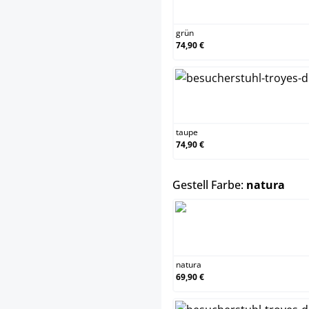
grün
74,90 €
taupe
74,90 €
aus
Gestell Farbe:
natura
natura
69,90 €