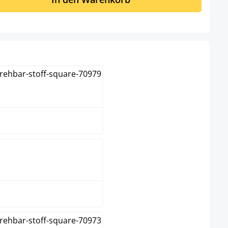
blau
braun