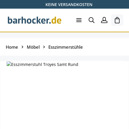
KEINE VERSANDKOSTEN
Zum Hauptinhalt springen
Ware
Home
Möbel
Esszimmerstühle