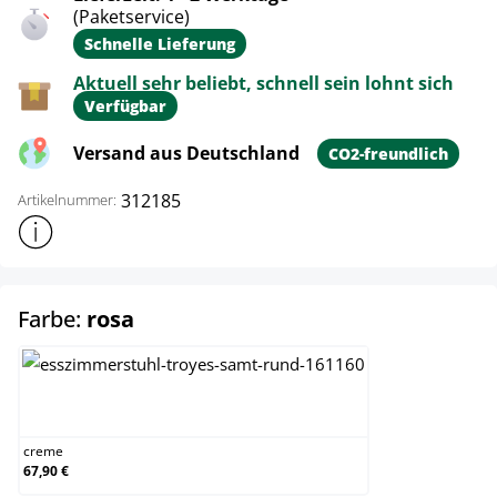
(Paketservice)
Schnelle Lieferung
Aktuell sehr beliebt, schnell sein lohnt sich
Verfügbar
Versand aus Deutschland
CO2-freundlich
312185
Artikelnummer:
Weitere Produktinformationen anzeigen
auswählen
Farbe:
rosa
creme
creme
67,90 €