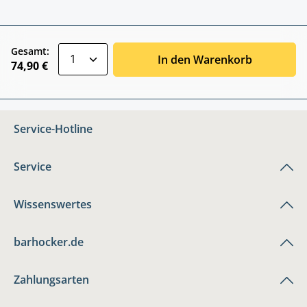
zentheme.component.product.quantitySele
Gesamt:
In den Warenkorb
74,90 €
Service-Hotline
Service
Wissenswertes
barhocker.de
Zahlungsarten