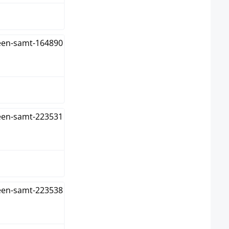
elgrau
elgrün