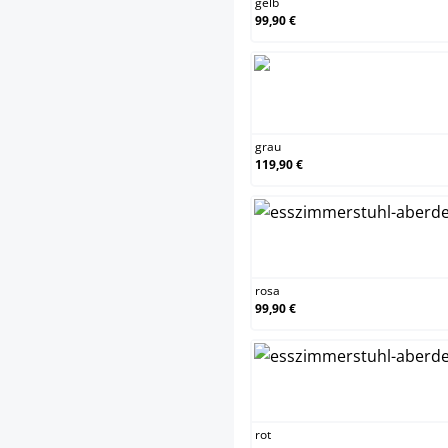
gelb
99,90 €
grau
grau
119,90 €
rosa
rosa
99,90 €
rot
rot