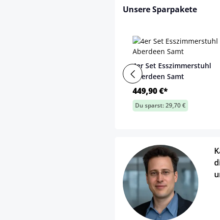
Unsere Sparpakete
4er Set Esszimmerstuhl
Aberdeen Samt
449,90 €*
Du sparst: 29,70 €
K
d
u