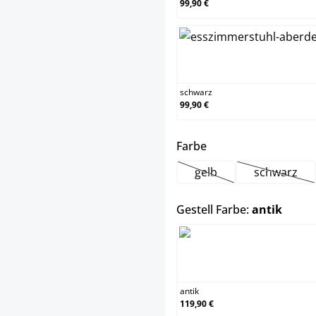
99,90 €
schw
schwarz
99,90 €
auswählen
Farbe
gelb
schwarz
(Diese Option ist zurzei
(Diese Op
auswä
Gestell Farbe:
antik
antik
antik
119,90 €