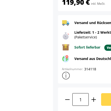
119,90 €
inkl. MwSt.
Versand und Rücksen
Lieferzeit: 1 - 2 Werk
(Paketservice)
Sofort lieferbar
Ve
Versand aus Deutsch
314118
Artikelnummer:
Weitere Produktinformatione
Produkt Anzahl: G