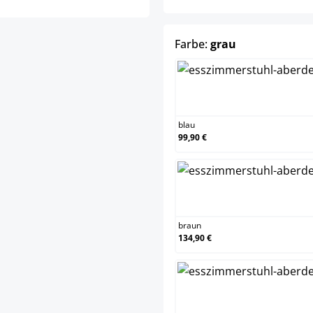
auswählen
Farbe:
grau
blau
blau
99,90 €
brau
braun
134,90 €
cre