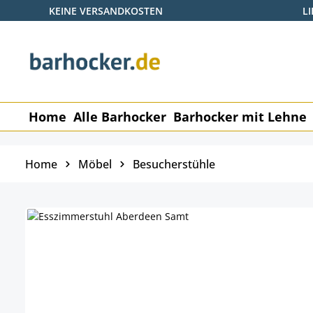
KEINE VERSANDKOSTEN
L
 Hauptinhalt springen
Zur Suche springen
Zur Hauptnavigation springen
Home
Alle Barhocker
Barhocker mit Lehne
Home
Möbel
Besucherstühle