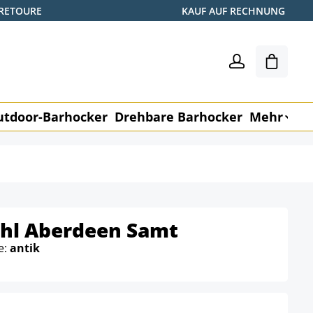
 RETOURE
KAUF AUF RECHNUNG
Warenk
utdoor-Barhocker
Drehbare Barhocker
Mehr
M
hl Aberdeen Samt
e:
antik