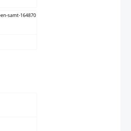
arz
t nicht verfügbar.)
tion ist zurzeit nicht verfügbar.)
hlen