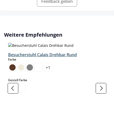
Feedback geben
Produktgalerie überspringen
Weitere Empfehlungen
Besucherstuhl Calais Drehbar Rund
auswählen
Farbe
+
1
auswählen
Gestell Farbe