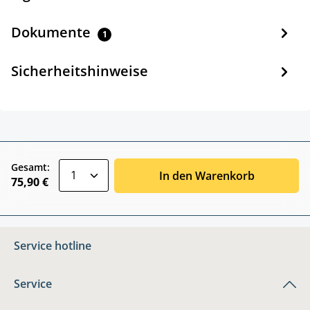
Dokumente
1
Sicherheitshinweise
zentheme.component.product.quantitySele
Gesamt:
In den Warenkorb
75,90 €
Service hotline
Service